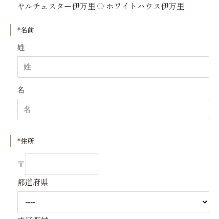
ヤルチェスター伊万里
ホワイトハウス伊万里
*名前
姓
名
*住所
〒
都道府県