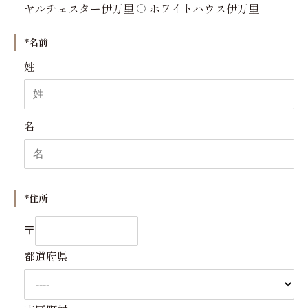
ヤルチェスター伊万里
ホワイトハウス伊万里
*名前
姓
名
*住所
〒
都道府県